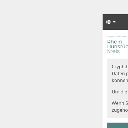
Sprach
Start
Starts
Cryptsh
Daten p
können
Um die 
Wenn Si
zugehör