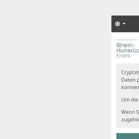
Sprach
Start
Starts
Cryptsh
Daten p
können
Um die 
Wenn Si
zugehör