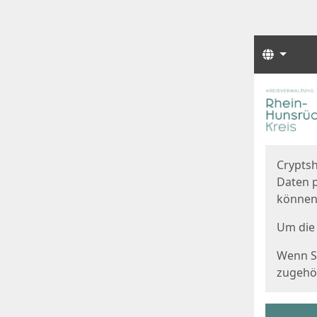
Sprach
Start
Starts
Cryptsh
Daten p
können
Um die 
Wenn Si
zugehör