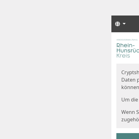
Sprach
Start
Starts
Cryptsh
Daten p
können
Um die 
Wenn Si
zugehör