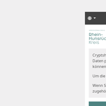
Sprach
Start
Starts
Cryptsh
Daten p
können
Um die 
Wenn Si
zugehör