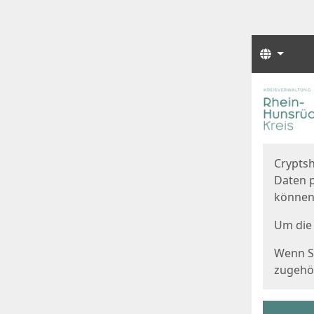
Sprach
Start
Starts
Cryptsh
Daten p
können
Um die 
Wenn Si
zugehör