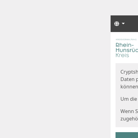
Sprach
Start
Starts
Cryptsh
Daten p
können
Um die 
Wenn Si
zugehör