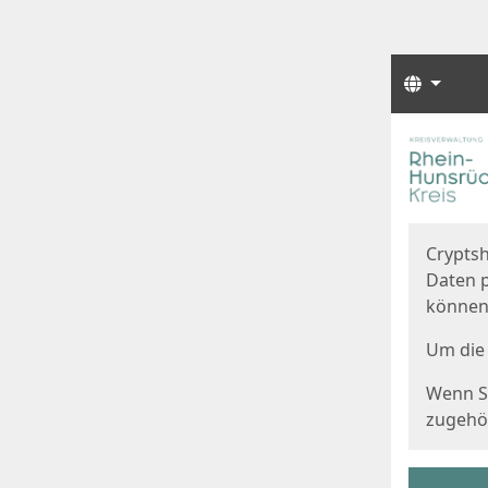
Sprach
Start
Starts
Cryptsh
Daten p
können
Um die 
Wenn Si
zugehör