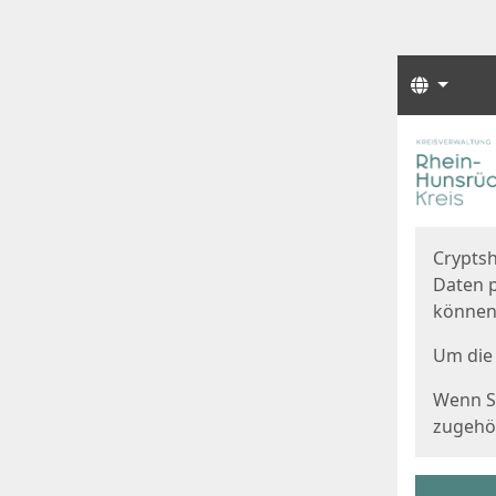
Sprach
Start
Starts
Cryptsh
Daten p
können
Um die 
Wenn Si
zugehör